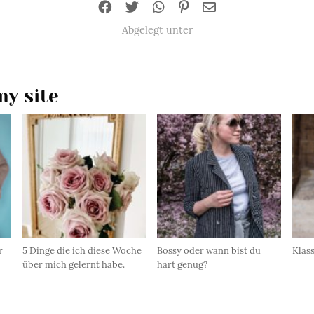
Abgelegt unter
y site
r
5 Dinge die ich diese Woche
Bossy oder wann bist du
Klas
über mich gelernt habe.
hart genug?