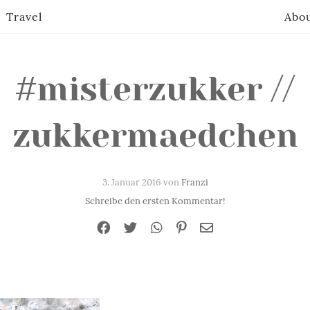
Travel
Abo
#misterzukker //
zukkermaedchen
3. Januar 2016 von
Franzi
Schreibe den ersten Kommentar!