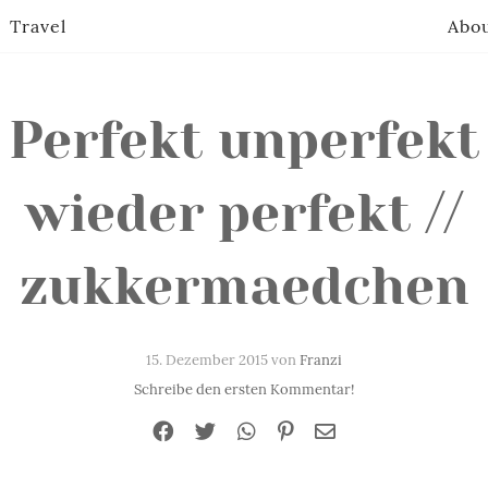
Travel
Abo
Perfekt unperfekt
wieder perfekt //
zukkermaedchen
15. Dezember 2015 von
Franzi
Schreibe den ersten Kommentar!