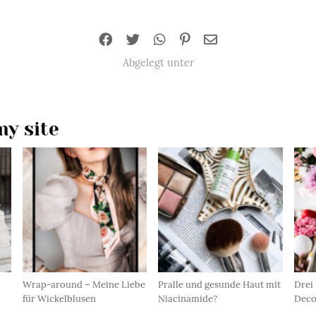
Abgelegt unter
y site
Wrap-around – Meine Liebe
Pralle und gesunde Haut mit
Drei 
für Wickelblusen
Niacinamide?
Deco