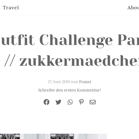
Travel
Abo
utfit Challenge Pa
 // zukkermaedch
17. Juni 2015 von
Franzi
Schreibe den ersten Kommentar!