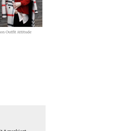
on Outfit Attitude
it
*
markiert