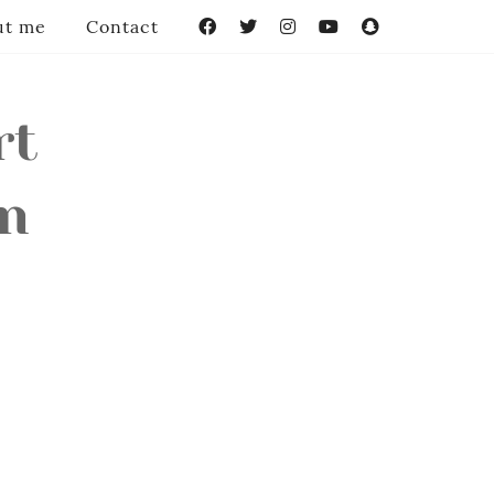
ut me
Contact
Facebook
Twitter
Instagram
YouTube
Snapchat
rt
en