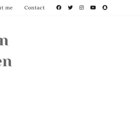
ut me
Contact
Facebook
Twitter
Instagram
YouTube
Snapchat
on
en