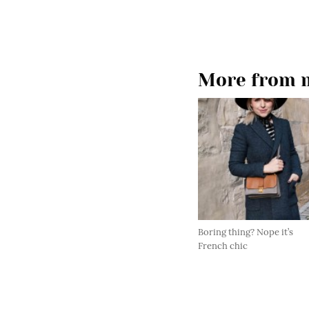
More from m
Boring thing? Nope it’s
French chic