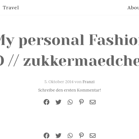
Travel
Abo
y personal Fashi
D // zukkermaedch
5. Oktober 2014 von
Franzi
Schreibe den ersten Kommentar!