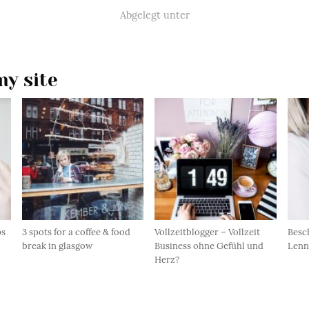
Abgelegt unter
y site
ps
3 spots for a coffee & food
Vollzeitblogger – Vollzeit
Besc
break in glasgow
Business ohne Gefühl und
Lenn
Herz?