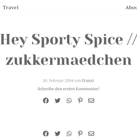
Travel
Abo
Hey Sporty Spice /
zukkermaedchen
10. Februar 2014 von
Franzi
Schreibe den ersten Kommentar!