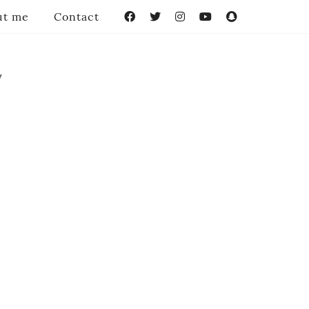
ut me
Contact
Facebook
Twitter
Instagram
YouTube
Snapchat
/