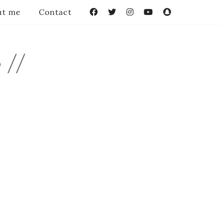
ut me
Contact
Facebook
Twitter
Instagram
YouTube
Snapchat
 //