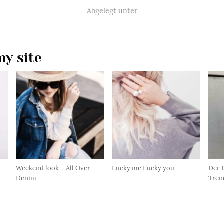
Abgelegt unter
y site
Weekend look – All Over
Lucky me Lucky you
Der 
Denim
Tren