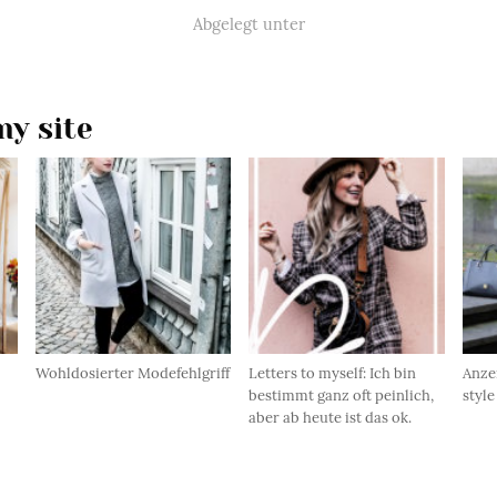
Abgelegt unter
y site
Wohldosierter Modefehlgriff
Letters to myself: Ich bin
Anze
bestimmt ganz oft peinlich,
style
aber ab heute ist das ok.