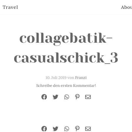
Travel
Abo
collagebatik-
casualschick_3
10. Juli 2019 von
Franzi
Schreibe den ersten Kommentar!