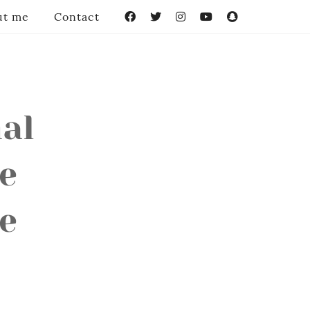
ut me
Contact
Facebook
Twitter
Instagram
YouTube
Snapchat
al
e
e