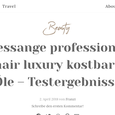
Travel
Abo
Beauty
essange profession
hair luxury kostbar
Öle – Testergebniss
2. April 2018 von
Franzi
Schreibe den ersten Kommentar!