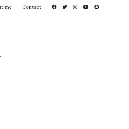
ut me
Contact
Facebook
Twitter
Instagram
YouTube
Snapchat
-