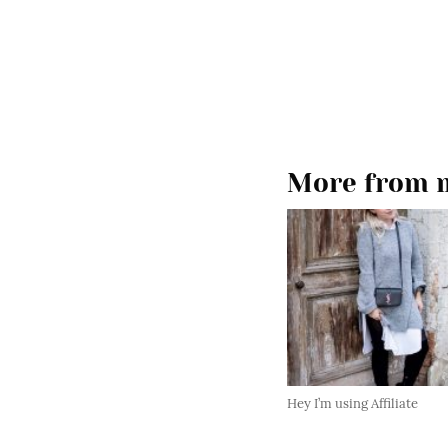
More from m
Hey I’m using Affiliate