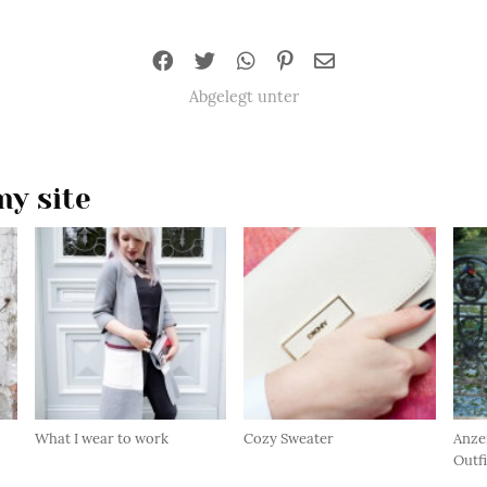
Abgelegt unter
y site
What I wear to work
Cozy Sweater
Anze
Outfi