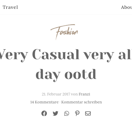
Travel
Abo
Fashion
Very Casual very al
day ootd
21. Februar 2017 von
Franzi
14 Kommentare
·
Kommentar schreiben