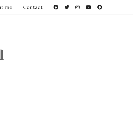
ut me
Contact
Facebook
Twitter
Instagram
YouTube
Snapchat
l