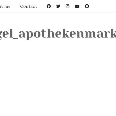
ut me
Contact
Facebook
Twitter
Instagram
YouTube
Snapchat
gel_apothekenmark