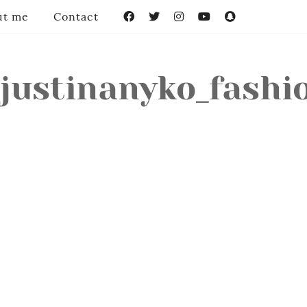
ut me
Contact
Facebook
Twitter
Instagram
YouTube
Snapchat
justinanyko_fashio