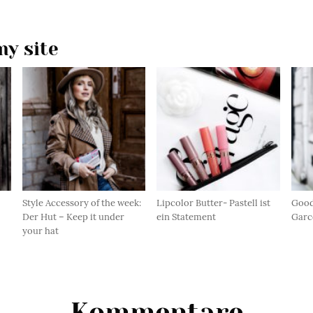
y site
Style Accessory of the week:
Lipcolor Butter- Pastell ist
Good
Der Hut – Keep it under
ein Statement
Garc
your hat
Kommentare