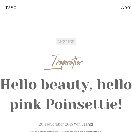
Travel
Abo
ANZEIGE
Inspiration
Hello beauty, hello
pink Poinsettie!
20. November 2015 von
Franzi