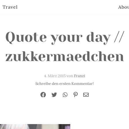
Travel
Abo
Quote your day //
zukkermaedchen
4. März 2015 von
Franzi
Schreibe den ersten Kommentar!