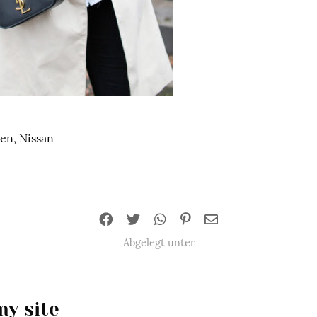
en, Nissan
Abgelegt unter
y site