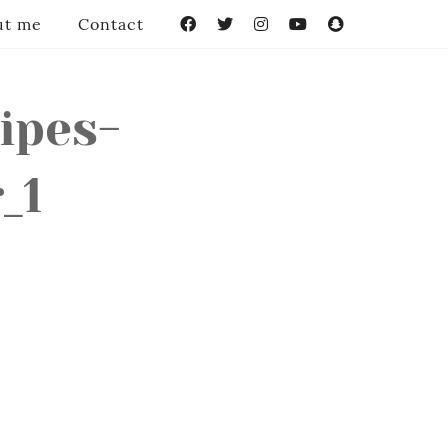
ut me
Contact
Facebook
Twitter
Instagram
YouTube
Snapchat
ipes-
_1