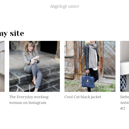
Abgelegt unter
y site
The Everyday working
Cool Cat black jacket
Sieb
woman on Instagram
Antw
#2