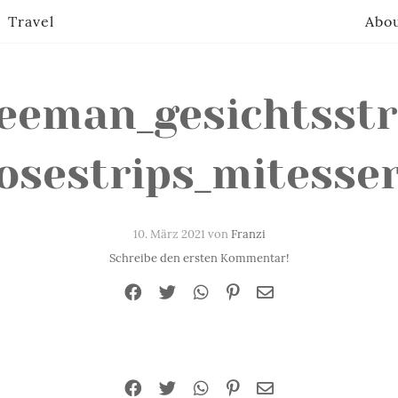
Travel
Abo
reeman_gesichtsstr
osestrips_mitesser
10. März 2021 von
Franzi
Schreibe den ersten Kommentar!