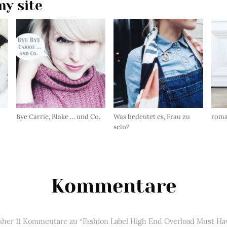
y site
Bye Carrie, Blake … und Co.
Was bedeutet es, Frau zu
roma
sein?
Kommentare
sher 11 Kommentare zu “Fashion Label High End Overload Must Ha