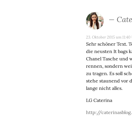
Cate
23. Oktober 2015 um 11:40
Sehr schöner Text. T
die neusten It bags 
Chanel Tasche und we
rennen, sondern wei
zu tragen. Es soll s
stehe staunend vor 
lange nicht alles.
LG Caterina
http://caterinasblo