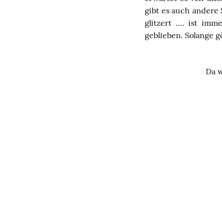
gibt es auch andere
glitzert
…
. ist imm
geblieben. Solange gö
Da w