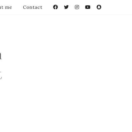
ut me
Contact
Facebook
Twitter
Instagram
YouTube
Snapchat
h
t