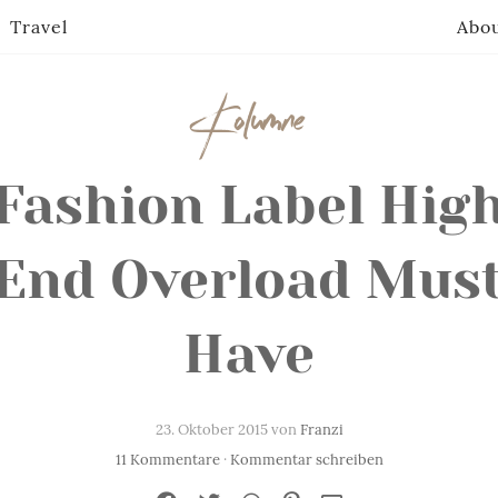
Travel
Abo
Kolumne
Fashion Label Hig
End Overload Mus
Have
23. Oktober 2015 von
Franzi
11 Kommentare
·
Kommentar schreiben