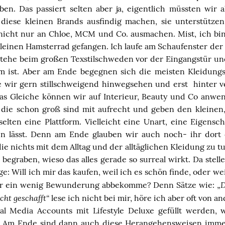
en. Das passiert selten aber ja, eigentlich müssten wir a
diese kleinen Brands ausfindig machen, sie unterstütz
nicht nur an
Chloe
,
MCM
und Co. ausmachen. Mist, ich bin 
leinen Hamsterrad gefangen. Ich laufe am Schaufenster der
stehe beim großen
Texstilschweden
vor der Eingangstür und
am ist. Aber am Ende begegnen sich
die meisten Kleidung
e wir gern stillschweigend hinwegsehen und erst hinter 
as Gleiche können
wir
auf Interieur,
Beauty
und Co anwend
die schon groß sind mit aufrecht und geben den kleinen,
elten eine Plattform. Vielleicht eine Unart, eine Eigensc
gen lässt. Denn am Ende glauben wir auch
noch-
ihr dort 
e nichts mit dem Alltag und der alltäglichen Kleidung zu tun
begraben, wieso das alles gerade so surreal wirkt. Da stel
ge: Will ich mir das
kaufen
, weil ich es schön finde, oder we
D
ür ein wenig Bewunderung abbekomme? Denn Sätze wie: „
cht geschafft“
lese ich nicht bei mir, höre ich aber oft von 
al Media Accounts mit Lifestyle Deluxe gefüllt werden, w
. Am Ende sind dann auch diese Herangehensweisen immer